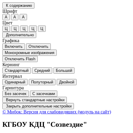
К содержанию
Шрифт
А
А
А
Цвет
Ц
Ц
Ц
Ц
Ц
Дополнительно
Графика
Включить
Отключить
Монохромные изображения
Отключить Flash
Кернинг
Стандартный
Средний
Большой
Интервал
Одинарный
Полуторный
Двойной
Гарнитура
Без засечек
С засечками
Вернуть стандартные настройки
Закрыть дополнительные настройки
© Мибок: Версия для слабовидящих (модуль на сайт)
КГБОУ КДЦ "Созвездие"