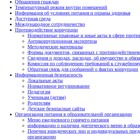
Обращения граждан
Температурный режим внутри помещений
Информация об условиях питания и охраны здоровья
Доступная среда
Международное сотрудничество
Противодействие коррупции
Нормативные правовые и иные акты в сфере проти
Антикоррупционная экспертиза
Методические материалы
Формы документов, связанных с противодействием
Сведения о доходах, расходах, об имуществе и обяз
Комиссия по соблюдению требований к служебному
Обратная связь для сообщений о фактах коррупции
Информационная безопасность
Локальные акты
Нормативное регулирование
Педагогам
Ученикам (детям)
Родителям
Детские безопасные сайты
Организация питания в образовательной организации
Меню ежедневного горячего питания
информацию о наличии диетического меню в образ
Перечни юридических лиц и индивидуальных пред
организацию