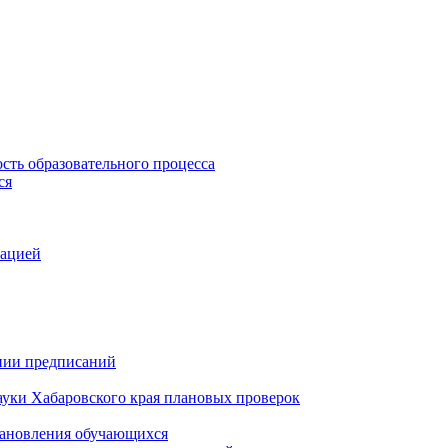
сть образовательного процесса
ся
зацией
ении предписаний
ауки Хабаровского края плановых проверок
становления обучающихся