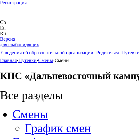
Регистрация
Ch
En
Ru
Версия
для слабовидящих
Сведения об образовательной организации
Родителям
Путевк
Главная
·
Путевки
·
Смены
·
Смены
КПС «Дальневосточный кампу
Все разделы
Смены
График смен