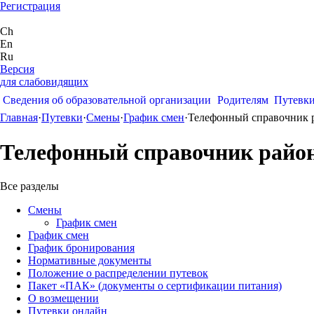
Регистрация
Ch
En
Ru
Версия
для слабовидящих
Сведения об образовательной организации
Родителям
Путевк
Главная
·
Путевки
·
Смены
·
График смен
·
Телефонный справочник 
Телефонный справочник райо
Все разделы
Смены
График смен
График смен
График бронирования
Нормативные документы
Положение о распределении путевок
Пакет «ПАК» (документы о сертификации питания)
О возмещении
Путевки онлайн