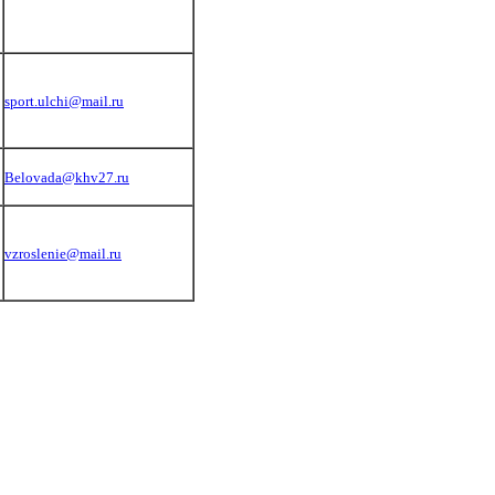
sport.ulchi@mail.ru
Belovada@khv27.ru
vzroslenie@mail.ru