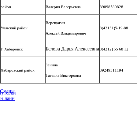
район
Валерия Валерьевна
89098580828
Верещагин
Ульчский район
8(42151)5-19-88
Алексей Владимирович
Белова Дарья Алексеевна
Г. Хабаровск
8(4212) 55 68 12
Зенина
Хабаровский район
89249311194
Татьяна Викторовна
Смены
Путевки
он-лайн