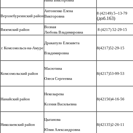
Нина Викторовна
Антоненко Елена
8 (42149) 5--13-79
Верхнебуреинский район
Викторовна
(доб.163)
Возная
Вяземский район
8 (4217) 52-29-15
Любовь Владимировна
Дракапуло Елизавета
г. Комсомольск-на-Амуре
8(4217)52-29-15
Владимировна
Масютина
Комсомольский район
8(4217)53-99-53
Олеся Сергеевна
Некозырева
Нанайский район
8(42156)4-16-56
Ксения Васильевна
Цыганова
Николаевский район
8(42135)2-26-11
Юлия Александровна