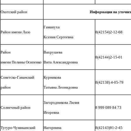
Охотский район
Информ
ация на уточне
Гамануха
Район имени Лазо
8(42154)2-12-68
Ксения Сергеевна
Район
Вахрушева
8(42144)2-15-01
имени Полины Осипенко
Вита Александровна
Советско-Гаванский
Курникова
8(42138) 4-05-79
район
Татьяна Леонидовна
Загородникова Лилия
Солнечный район
8 999 089 84 73
Игоревна
Тугуро-Чумиканский
Нагорнина
8(42143)91-2-45