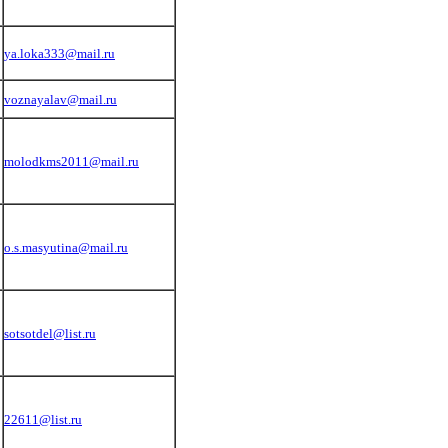
ya.loka333@mail.ru
voznayalav@mail.ru
molodkms2011@mail.ru
o.s.masyutina@mail.ru
sotsotdel@list.ru
22611@list.ru