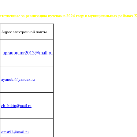
етственные за реализацию путевок в 2024 году в муниципальных районах 
н
Адрес электронной почты
upraupramr2013@mail.ru
ayanobr@yandex.ru
cb_bikin@mail.ru
omst92@mail.ru