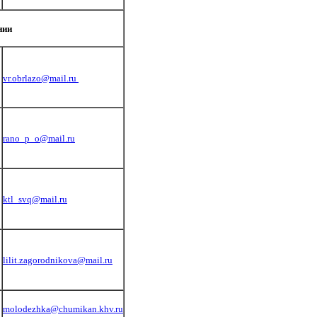
нии
vr.obrlazo@mail.ru
rano_p_o@mail.ru
ktl_svq@mail.ru
lilit.zagorodnikova@mail.ru
molodezhka@chumikan.khv.ru