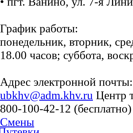
• пгт. Ванино, ул. 7-я Линия
График работы:
понедельник, вторник, сред
18.00 часов; суббота, вос
Адрес электронной почты:
ubkhv@adm.khv.ru
Центр т
800-100-42-12 (бесплатно)
Смены
Путевки