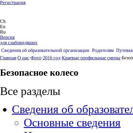
Регистрация
Ch
En
Ru
Версия
для слабовидящих
Сведения об образовательной организации
Родителям
Путевк
Главная
·
О нас
·
Фото
·
2016 год
·
Краевые профильные смены
·
Безоп
Безопасное колесо
Все разделы
Сведения об образовате
Основные сведения