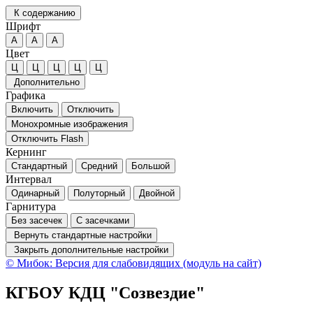
К содержанию
Шрифт
А
А
А
Цвет
Ц
Ц
Ц
Ц
Ц
Дополнительно
Графика
Включить
Отключить
Монохромные изображения
Отключить Flash
Кернинг
Стандартный
Средний
Большой
Интервал
Одинарный
Полуторный
Двойной
Гарнитура
Без засечек
С засечками
Вернуть стандартные настройки
Закрыть дополнительные настройки
© Мибок: Версия для слабовидящих (модуль на сайт)
КГБОУ КДЦ "Созвездие"