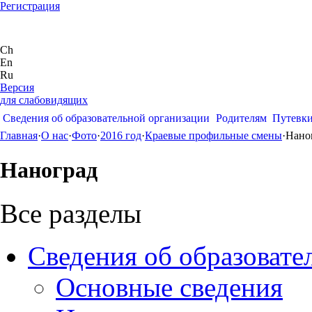
Регистрация
Ch
En
Ru
Версия
для слабовидящих
Сведения об образовательной организации
Родителям
Путевк
Главная
·
О нас
·
Фото
·
2016 год
·
Краевые профильные смены
·
Нано
Наноград
Все разделы
Сведения об образовате
Основные сведения