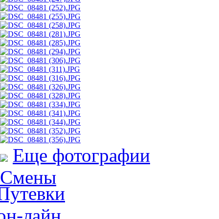
Еще фотографии
Смены
Путевки
он-лайн