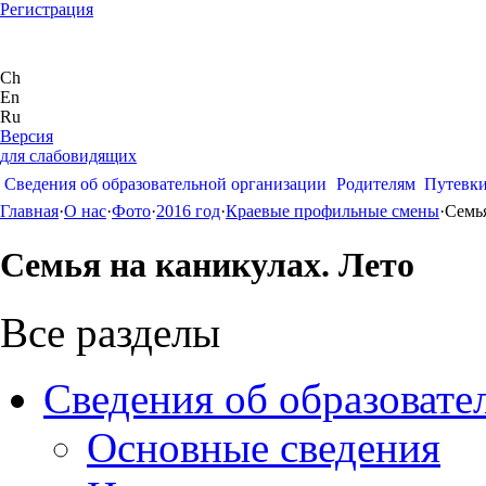
Регистрация
Ch
En
Ru
Версия
для слабовидящих
Сведения об образовательной организации
Родителям
Путевк
Главная
·
О нас
·
Фото
·
2016 год
·
Краевые профильные смены
·
Семья
Семья на каникулах. Лето
Все разделы
Сведения об образовате
Основные сведения