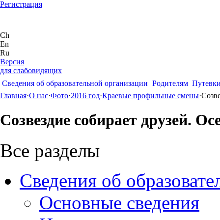
Регистрация
Ch
En
Ru
Версия
для слабовидящих
Сведения об образовательной организации
Родителям
Путевк
Главная
·
О нас
·
Фото
·
2016 год
·
Краевые профильные смены
·
Созве
Созвездие собирает друзей. Ос
Все разделы
Сведения об образовате
Основные сведения