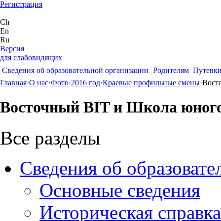
Регистрация
Ch
En
Ru
Версия
для слабовидящих
Сведения об образовательной организации
Родителям
Путевк
Главная
·
О нас
·
Фото
·
2016 год
·
Краевые профильные смены
·
Вост
Восточный BIT и Школа юног
Все разделы
Сведения об образовате
Основные сведения
Историческая справка