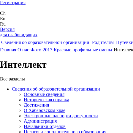
Регистрация
Ch
En
Ru
Версия
для слабовидящих
Сведения об образовательной организации
Родителям
Путевк
Главная
·
О нас
·
Фото
·
2017
·
Краевые профильные смены
·
Интеллек
Интеллект
Все разделы
Сведения об образовательной организации
Основные сведения
Историческая справка
Достижения
О Хабаровском крае
Электронные паспорта доступности
Администрация
Начальники отделов
Педагоги дополнительного образования