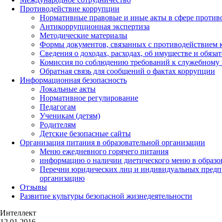
Противодействие коррупции
Нормативные правовые и иные акты в сфере против
Антикоррупционная экспертиза
Методические материалы
Формы документов, связанных с противодействием к
Сведения о доходах, расходах, об имуществе и обяза
Комиссия по соблюдению требований к служебному 
Обратная связь для сообщений о фактах коррупции
Информационная безопасность
Локальные акты
Нормативное регулирование
Педагогам
Ученикам (детям)
Родителям
Детские безопасные сайты
Организация питания в образовательной организации
Меню ежедневного горячего питания
информацию о наличии диетического меню в образо
Перечни юридических лиц и индивидуальных предп
организацию
Отзывы
Развитие культуры безопасной жизнедеятельности
Интеллект
12.01.2016