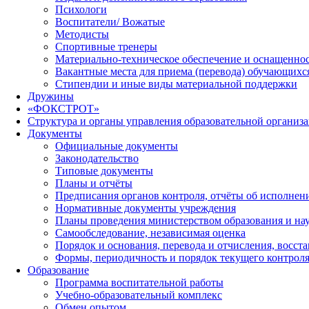
Психологи
Воспитатели/ Вожатые
Методисты
Спортивные тренеры
Материально-техническое обеспечение и оснащеннос
Вакантные места для приема (перевода) обучающихс
Стипендии и иные виды материальной поддержки
Дружины
«ФОКСТРОТ»
Структура и органы управления образовательной организ
Документы
Официальные документы
Законодательство
Типовые документы
Планы и отчёты
Предписания органов контроля, отчёты об исполне
Нормативные документы учреждения
Планы проведения министерством образования и на
Самообследование, независимая оценка
Порядок и основания, перевода и отчисления, восс
Формы, периодичность и порядок текущего контроля
Образование
Программа воспитательной работы
Учебно-образовательный комплекс
Обмен опытом