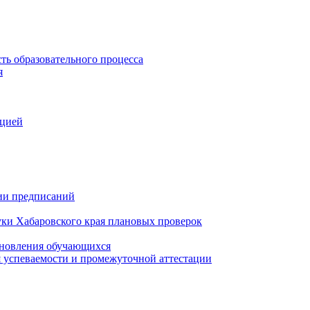
ть образовательного процесса
я
ацией
нии предписаний
уки Хабаровского края плановых проверок
тановления обучающихся
 успеваемости и промежуточной аттестации