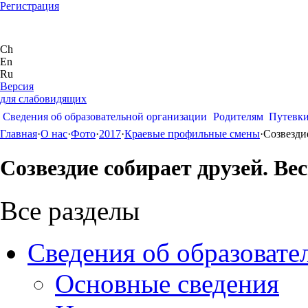
Регистрация
Ch
En
Ru
Версия
для слабовидящих
Сведения об образовательной организации
Родителям
Путевк
Главная
·
О нас
·
Фото
·
2017
·
Краевые профильные смены
·
Созвезди
Созвездие собирает друзей. Ве
Все разделы
Сведения об образовате
Основные сведения