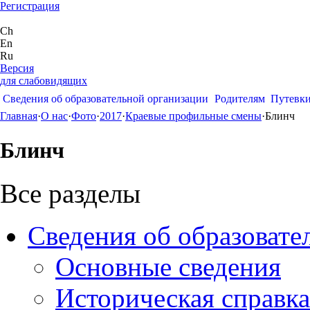
Регистрация
Ch
En
Ru
Версия
для слабовидящих
Сведения об образовательной организации
Родителям
Путевк
Главная
·
О нас
·
Фото
·
2017
·
Краевые профильные смены
·
Блинч
Блинч
Все разделы
Сведения об образовате
Основные сведения
Историческая справка