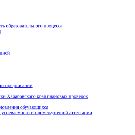
ть образовательного процесса
я
ацией
нии предписаний
уки Хабаровского края плановых проверок
тановления обучающихся
 успеваемости и промежуточной аттестации