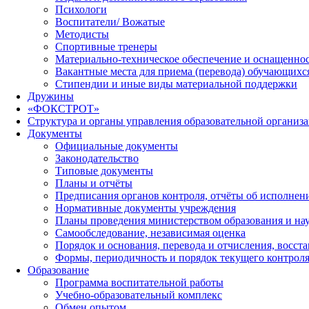
Психологи
Воспитатели/ Вожатые
Методисты
Спортивные тренеры
Материально-техническое обеспечение и оснащеннос
Вакантные места для приема (перевода) обучающихс
Стипендии и иные виды материальной поддержки
Дружины
«ФОКСТРОТ»
Структура и органы управления образовательной организ
Документы
Официальные документы
Законодательство
Типовые документы
Планы и отчёты
Предписания органов контроля, отчёты об исполне
Нормативные документы учреждения
Планы проведения министерством образования и на
Самообследование, независимая оценка
Порядок и основания, перевода и отчисления, восс
Формы, периодичность и порядок текущего контроля
Образование
Программа воспитательной работы
Учебно-образовательный комплекс
Обмен опытом