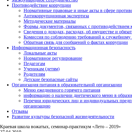
Противодействие коррупции
Нормативные правовые и иные акты в сфере против
Антикоррупционная экспертиза
Методические материалы
Формы документов, связанных с противодействием к
Сведения о доходах, расходах, об имуществе и обяза
Комиссия по соблюдению требований к служебному 
Обратная связь для сообщений о фактах коррупции
Информационная безопасность
Локальные акты
Нормативное регулирование
Педагогам
Ученикам (детям)
Родителям
Детские безопасные сайты
Организация питания в образовательной организации
Меню ежедневного горячего питания
информацию о наличии диетического меню в образо
Перечни юридических лиц и индивидуальных предп
организацию
Отзывы
Развитие культуры безопасной жизнедеятельности
Краевая школа вожатых, семинар-практикум «Лето – 2019»
27.04.2019