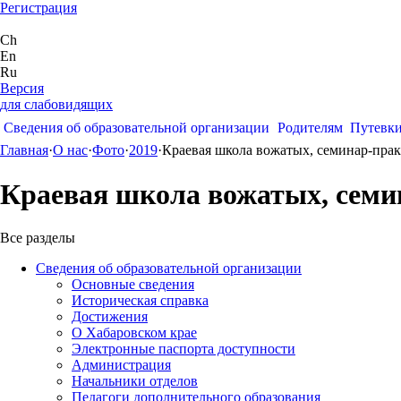
Регистрация
Ch
En
Ru
Версия
для слабовидящих
Сведения об образовательной организации
Родителям
Путевк
Главная
·
О нас
·
Фото
·
2019
·
Краевая школа вожатых, семинар-прак
Краевая школа вожатых, семи
Все разделы
Сведения об образовательной организации
Основные сведения
Историческая справка
Достижения
О Хабаровском крае
Электронные паспорта доступности
Администрация
Начальники отделов
Педагоги дополнительного образования