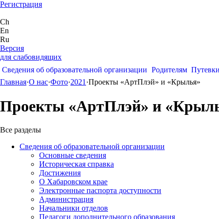
Регистрация
Ch
En
Ru
Версия
для слабовидящих
Сведения об образовательной организации
Родителям
Путевк
Главная
·
О нас
·
Фото
·
2021
·
Проекты «АртПлэй» и «Крылья»
Проекты «АртПлэй» и «Крыл
Все разделы
Сведения об образовательной организации
Основные сведения
Историческая справка
Достижения
О Хабаровском крае
Электронные паспорта доступности
Администрация
Начальники отделов
Педагоги дополнительного образования