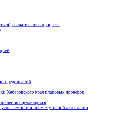
ть образовательного процесса
я
ацией
нии предписаний
уки Хабаровского края плановых проверок
тановления обучающихся
 успеваемости и промежуточной аттестации