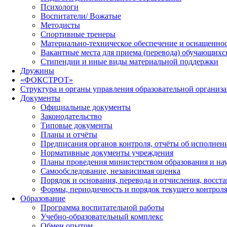
Психологи
Воспитатели/ Вожатые
Методисты
Спортивные тренеры
Материально-техническое обеспечение и оснащеннос
Вакантные места для приема (перевода) обучающихс
Стипендии и иные виды материальной поддержки
Дружины
«ФОКСТРОТ»
Структура и органы управления образовательной организ
Документы
Официальные документы
Законодательство
Типовые документы
Планы и отчёты
Предписания органов контроля, отчёты об исполне
Нормативные документы учреждения
Планы проведения министерством образования и на
Самообследование, независимая оценка
Порядок и основания, перевода и отчисления, восс
Формы, периодичность и порядок текущего контроля
Образование
Программа воспитательной работы
Учебно-образовательный комплекс
Обмен опытом