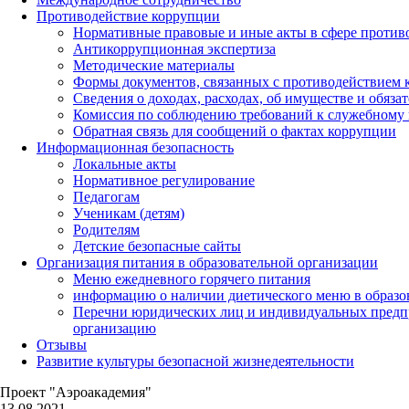
Противодействие коррупции
Нормативные правовые и иные акты в сфере против
Антикоррупционная экспертиза
Методические материалы
Формы документов, связанных с противодействием к
Сведения о доходах, расходах, об имуществе и обяза
Комиссия по соблюдению требований к служебному 
Обратная связь для сообщений о фактах коррупции
Информационная безопасность
Локальные акты
Нормативное регулирование
Педагогам
Ученикам (детям)
Родителям
Детские безопасные сайты
Организация питания в образовательной организации
Меню ежедневного горячего питания
информацию о наличии диетического меню в образо
Перечни юридических лиц и индивидуальных предп
организацию
Отзывы
Развитие культуры безопасной жизнедеятельности
Проект "Аэроакадемия"
13.08.2021