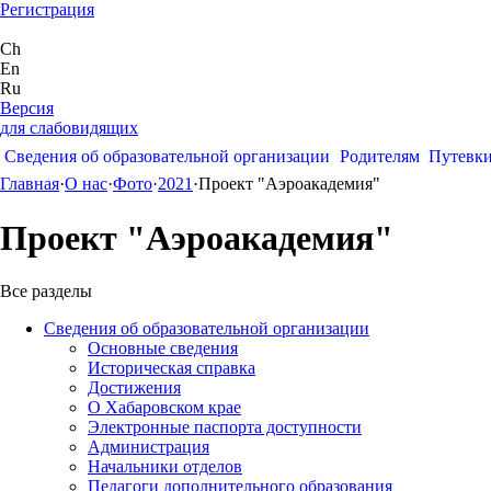
Регистрация
Ch
En
Ru
Версия
для слабовидящих
Сведения об образовательной организации
Родителям
Путевк
Главная
·
О нас
·
Фото
·
2021
·
Проект "Аэроакадемия"
Проект "Аэроакадемия"
Все разделы
Сведения об образовательной организации
Основные сведения
Историческая справка
Достижения
О Хабаровском крае
Электронные паспорта доступности
Администрация
Начальники отделов
Педагоги дополнительного образования