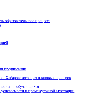
ть образовательного процесса
я
ацией
нии предписаний
уки Хабаровского края плановых проверок
тановления обучающихся
 успеваемости и промежуточной аттестации