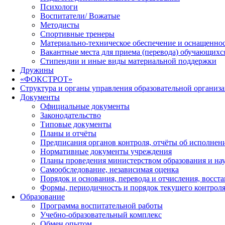
Психологи
Воспитатели/ Вожатые
Методисты
Спортивные тренеры
Материально-техническое обеспечение и оснащеннос
Вакантные места для приема (перевода) обучающихс
Стипендии и иные виды материальной поддержки
Дружины
«ФОКСТРОТ»
Структура и органы управления образовательной организ
Документы
Официальные документы
Законодательство
Типовые документы
Планы и отчёты
Предписания органов контроля, отчёты об исполне
Нормативные документы учреждения
Планы проведения министерством образования и на
Самообследование, независимая оценка
Порядок и основания, перевода и отчисления, восс
Формы, периодичность и порядок текущего контроля
Образование
Программа воспитательной работы
Учебно-образовательный комплекс
Обмен опытом