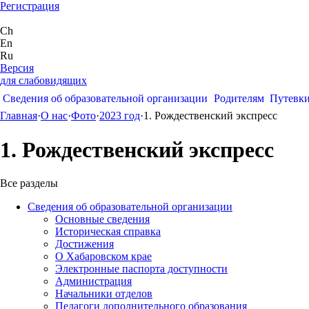
Регистрация
Ch
En
Ru
Версия
для слабовидящих
Сведения об образовательной организации
Родителям
Путевк
Главная
·
О нас
·
Фото
·
2023 год
·
1. Рождественский экспресс
1. Рождественский экспресс
Все разделы
Сведения об образовательной организации
Основные сведения
Историческая справка
Достижения
О Хабаровском крае
Электронные паспорта доступности
Администрация
Начальники отделов
Педагоги дополнительного образования