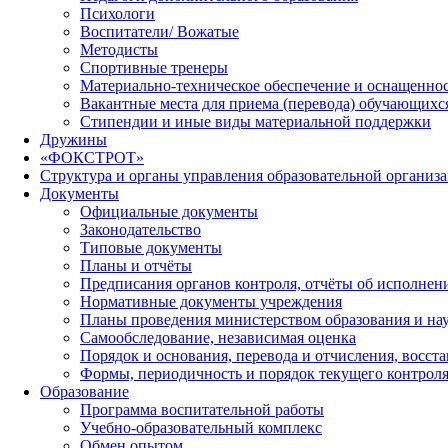
Психологи
Воспитатели/ Вожатые
Методисты
Спортивные тренеры
Материально-техническое обеспечение и оснащеннос
Вакантные места для приема (перевода) обучающихс
Стипендии и иные виды материальной поддержки
Дружины
«ФОКСТРОТ»
Структура и органы управления образовательной организ
Документы
Официальные документы
Законодательство
Типовые документы
Планы и отчёты
Предписания органов контроля, отчёты об исполне
Нормативные документы учреждения
Планы проведения министерством образования и на
Самообследование, независимая оценка
Порядок и основания, перевода и отчисления, восс
Формы, периодичность и порядок текущего контроля
Образование
Программа воспитательной работы
Учебно-образовательный комплекс
Обмен опытом