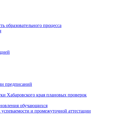
ть образовательного процесса
я
ацией
нии предписаний
уки Хабаровского края плановых проверок
тановления обучающихся
 успеваемости и промежуточной аттестации