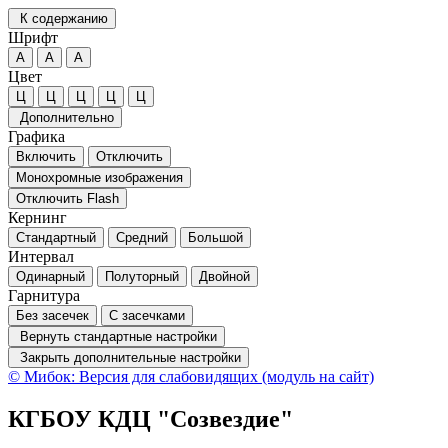
К содержанию
Шрифт
А
А
А
Цвет
Ц
Ц
Ц
Ц
Ц
Дополнительно
Графика
Включить
Отключить
Монохромные изображения
Отключить Flash
Кернинг
Стандартный
Средний
Большой
Интервал
Одинарный
Полуторный
Двойной
Гарнитура
Без засечек
С засечками
Вернуть стандартные настройки
Закрыть дополнительные настройки
© Мибок: Версия для слабовидящих (модуль на сайт)
КГБОУ КДЦ "Созвездие"