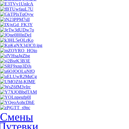
Смены
Путевки