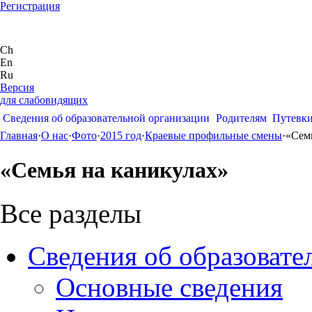
Регистрация
Ch
En
Ru
Версия
для слабовидящих
Сведения об образовательной организации
Родителям
Путевк
Главная
·
О нас
·
Фото
·
2015 год
·
Краевые профильные смены
·
«Сем
«Семья на каникулах»
Все разделы
Сведения об образовате
Основные сведения