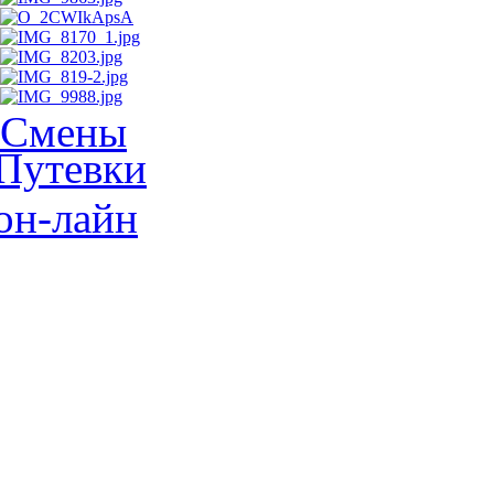
Смены
Путевки
он-лайн