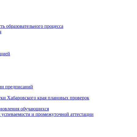
ть образовательного процесса
я
ацией
нии предписаний
уки Хабаровского края плановых проверок
тановления обучающихся
 успеваемости и промежуточной аттестации