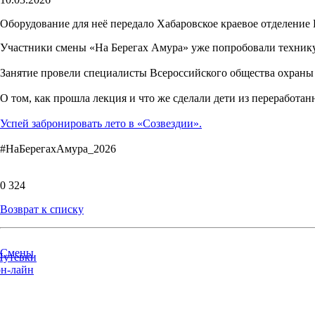
Оборудование для неё передало Хабаровское краевое отделение
Участники смены «На Берегах Амура» уже попробовали технику в
Занятие провели специалисты Всероссийского общества охраны п
О том, как прошла лекция и что же сделали дети из переработан
Успей забронировать лето в «Созвездии».
#НаБерегахАмура_2026
0
324
Возврат к списку
Смены
Путевки
он-лайн