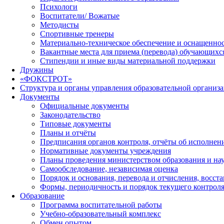
Психологи
Воспитатели/ Вожатые
Методисты
Спортивные тренеры
Материально-техническое обеспечение и оснащеннос
Вакантные места для приема (перевода) обучающихс
Стипендии и иные виды материальной поддержки
Дружины
«ФОКСТРОТ»
Структура и органы управления образовательной организ
Документы
Официальные документы
Законодательство
Типовые документы
Планы и отчёты
Предписания органов контроля, отчёты об исполне
Нормативные документы учреждения
Планы проведения министерством образования и на
Самообследование, независимая оценка
Порядок и основания, перевода и отчисления, восс
Формы, периодичность и порядок текущего контроля
Образование
Программа воспитательной работы
Учебно-образовательный комплекс
Обмен опытом