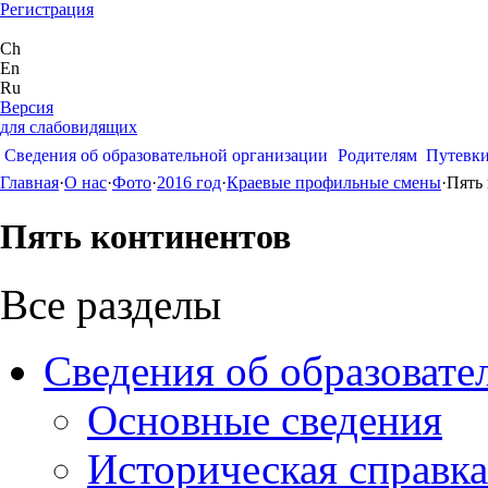
Регистрация
Ch
En
Ru
Версия
для слабовидящих
Сведения об образовательной организации
Родителям
Путевк
Главная
·
О нас
·
Фото
·
2016 год
·
Краевые профильные смены
·
Пять
Пять континентов
Все разделы
Сведения об образовате
Основные сведения
Историческая справка