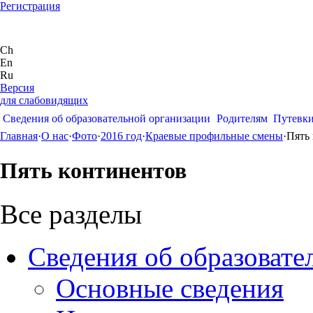
Регистрация
Ch
En
Ru
Версия
для слабовидящих
Сведения об образовательной организации
Родителям
Путевк
Главная
·
О нас
·
Фото
·
2016 год
·
Краевые профильные смены
·
Пять
Пять континентов
Все разделы
Сведения об образовате
Основные сведения