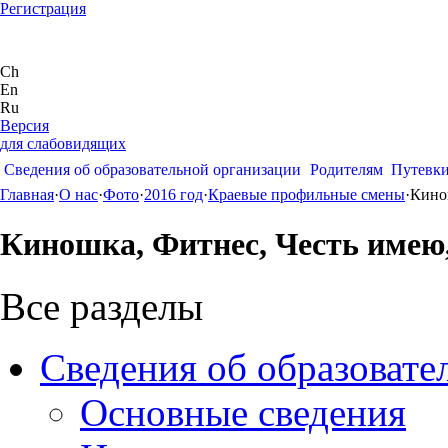
Регистрация
Ch
En
Ru
Версия
для слабовидящих
Сведения об образовательной организации
Родителям
Путевк
Главная
·
О нас
·
Фото
·
2016 год
·
Краевые профильные смены
·
Кино
Киношка, Фитнес, Честь имею
Все разделы
Сведения об образовате
Основные сведения