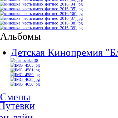
Альбомы
Детская Кинопремия "Б
Смены
Путевки
он-лайн