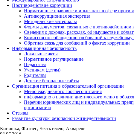
Противодействие коррупции
Нормативные правовые и иные акты в сфере против
Антикоррупционная экспертиза
Методические материалы
Формы документов, связанных с противодействием к
Сведения о доходах, расходах, об имуществе и обяза
Комиссия по соблюдению требований к служебному 
Обратная связь для сообщений о фактах коррупции
Информационная безопасность
Локальные акты
Нормативное регулирование
Педагогам
Ученикам (детям)
Родителям
Детские безопасные сайты
Организация питания в образовательной организации
Меню ежедневного горячего питания
информацию о наличии диетического меню в образо
Перечни юридических лиц и индивидуальных предп
организацию
Отзывы
Развитие культуры безопасной жизнедеятельности
Киношка, Фитнес, Честь имею, Акварель
03.07.2016