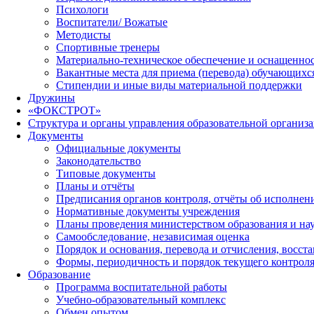
Психологи
Воспитатели/ Вожатые
Методисты
Спортивные тренеры
Материально-техническое обеспечение и оснащеннос
Вакантные места для приема (перевода) обучающихс
Стипендии и иные виды материальной поддержки
Дружины
«ФОКСТРОТ»
Структура и органы управления образовательной организ
Документы
Официальные документы
Законодательство
Типовые документы
Планы и отчёты
Предписания органов контроля, отчёты об исполне
Нормативные документы учреждения
Планы проведения министерством образования и на
Самообследование, независимая оценка
Порядок и основания, перевода и отчисления, восс
Формы, периодичность и порядок текущего контроля
Образование
Программа воспитательной работы
Учебно-образовательный комплекс
Обмен опытом