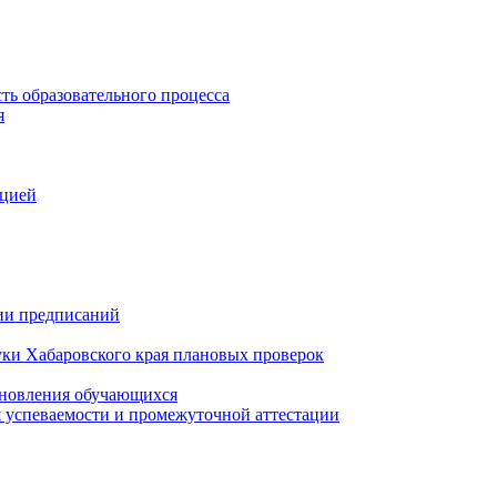
ть образовательного процесса
я
ацией
нии предписаний
уки Хабаровского края плановых проверок
тановления обучающихся
 успеваемости и промежуточной аттестации