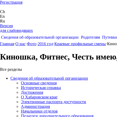
Регистрация
Ch
En
Ru
Версия
для слабовидящих
Сведения об образовательной организации
Родителям
Путевк
Главная
·
О нас
·
Фото
·
2016 год
·
Краевые профильные смены
·
Кино
Киношка, Фитнес, Честь имею
Все разделы
Сведения об образовательной организации
Основные сведения
Историческая справка
Достижения
О Хабаровском крае
Электронные паспорта доступности
Администрация
Начальники отделов
Педагоги дополнительного образования