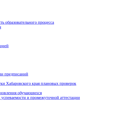
ть образовательного процесса
я
ацией
нии предписаний
уки Хабаровского края плановых проверок
тановления обучающихся
 успеваемости и промежуточной аттестации