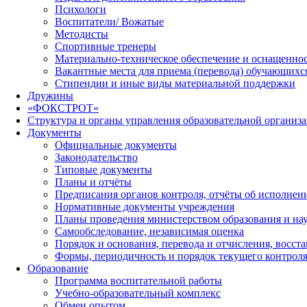
Психологи
Воспитатели/ Вожатые
Методисты
Спортивные тренеры
Материально-техническое обеспечение и оснащеннос
Вакантные места для приема (перевода) обучающихс
Стипендии и иные виды материальной поддержки
Дружины
«ФОКСТРОТ»
Структура и органы управления образовательной организ
Документы
Официальные документы
Законодательство
Типовые документы
Планы и отчёты
Предписания органов контроля, отчёты об исполне
Нормативные документы учреждения
Планы проведения министерством образования и на
Самообследование, независимая оценка
Порядок и основания, перевода и отчисления, восс
Формы, периодичность и порядок текущего контроля
Образование
Программа воспитательной работы
Учебно-образовательный комплекс
Обмен опытом