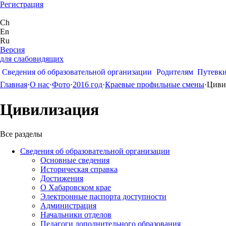
Регистрация
Ch
En
Ru
Версия
для слабовидящих
Сведения об образовательной организации
Родителям
Путевк
Главная
·
О нас
·
Фото
·
2016 год
·
Краевые профильные смены
·
Циви
Цивилизация
Все разделы
Сведения об образовательной организации
Основные сведения
Историческая справка
Достижения
О Хабаровском крае
Электронные паспорта доступности
Администрация
Начальники отделов
Педагоги дополнительного образования