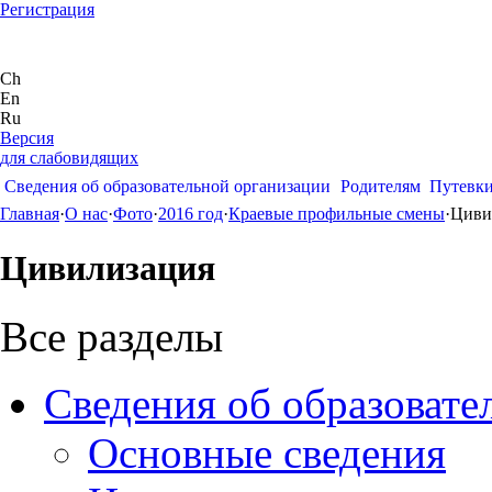
Регистрация
Ch
En
Ru
Версия
для слабовидящих
Сведения об образовательной организации
Родителям
Путевк
Главная
·
О нас
·
Фото
·
2016 год
·
Краевые профильные смены
·
Циви
Цивилизация
Все разделы
Сведения об образовате
Основные сведения