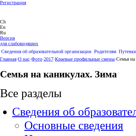
Регистрация
Ch
En
Ru
Версия
для слабовидящих
Сведения об образовательной организации
Родителям
Путевк
Главная
·
О нас
·
Фото
·
2017
·
Краевые профильные смены
·
Семья на
Семья на каникулах. Зима
Все разделы
Сведения об образовате
Основные сведения