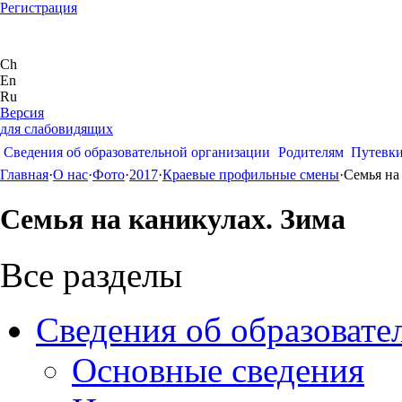
Регистрация
Ch
En
Ru
Версия
для слабовидящих
Сведения об образовательной организации
Родителям
Путевк
Главная
·
О нас
·
Фото
·
2017
·
Краевые профильные смены
·
Семья на
Семья на каникулах. Зима
Все разделы
Сведения об образовате
Основные сведения