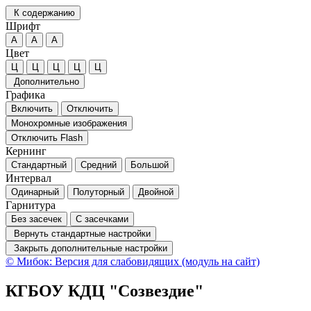
К содержанию
Шрифт
А
А
А
Цвет
Ц
Ц
Ц
Ц
Ц
Дополнительно
Графика
Включить
Отключить
Монохромные изображения
Отключить Flash
Кернинг
Стандартный
Средний
Большой
Интервал
Одинарный
Полуторный
Двойной
Гарнитура
Без засечек
С засечками
Вернуть стандартные настройки
Закрыть дополнительные настройки
© Мибок: Версия для слабовидящих (модуль на сайт)
КГБОУ КДЦ "Созвездие"