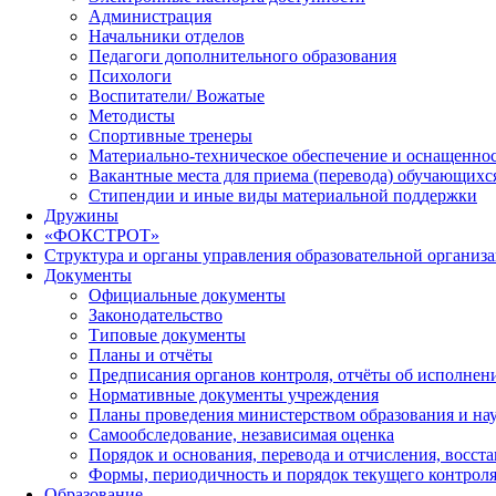
Администрация
Начальники отделов
Педагоги дополнительного образования
Психологи
Воспитатели/ Вожатые
Методисты
Спортивные тренеры
Материально-техническое обеспечение и оснащеннос
Вакантные места для приема (перевода) обучающихс
Стипендии и иные виды материальной поддержки
Дружины
«ФОКСТРОТ»
Структура и органы управления образовательной организ
Документы
Официальные документы
Законодательство
Типовые документы
Планы и отчёты
Предписания органов контроля, отчёты об исполне
Нормативные документы учреждения
Планы проведения министерством образования и на
Самообследование, независимая оценка
Порядок и основания, перевода и отчисления, восс
Формы, периодичность и порядок текущего контроля
Образование