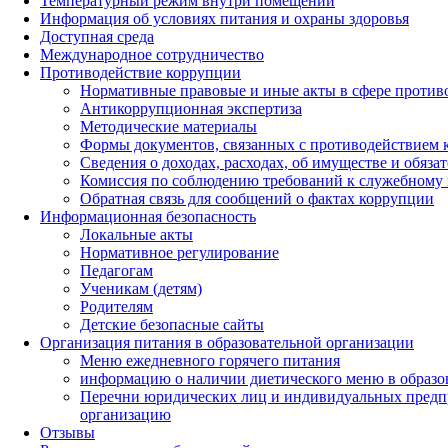
Температурный режим внутри помещений
Информация об условиях питания и охраны здоровья
Доступная среда
Международное сотрудничество
Противодействие коррупции
Нормативные правовые и иные акты в сфере против
Антикоррупционная экспертиза
Методические материалы
Формы документов, связанных с противодействием к
Сведения о доходах, расходах, об имуществе и обяза
Комиссия по соблюдению требований к служебному 
Обратная связь для сообщений о фактах коррупции
Информационная безопасность
Локальные акты
Нормативное регулирование
Педагогам
Ученикам (детям)
Родителям
Детские безопасные сайты
Организация питания в образовательной организации
Меню ежедневного горячего питания
информацию о наличии диетического меню в образо
Перечни юридических лиц и индивидуальных предп
организацию
Отзывы