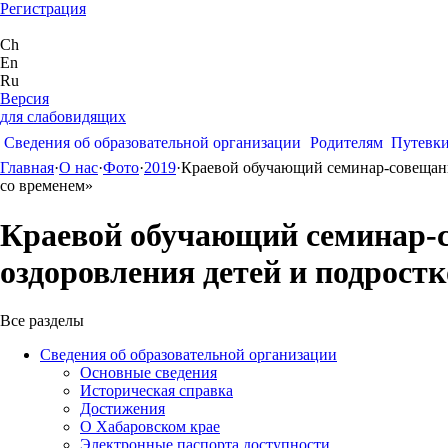
Регистрация
Ch
En
Ru
Версия
для слабовидящих
Сведения об образовательной организации
Родителям
Путевк
Главная
·
О нас
·
Фото
·
2019
·
Краевой обучающий семинар-совещание
со временем»
Краевой обучающий семинар-со
оздоровления детей и подрост
Все разделы
Сведения об образовательной организации
Основные сведения
Историческая справка
Достижения
О Хабаровском крае
Электронные паспорта доступности