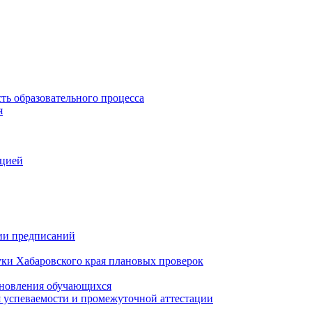
ть образовательного процесса
я
ацией
нии предписаний
уки Хабаровского края плановых проверок
тановления обучающихся
 успеваемости и промежуточной аттестации