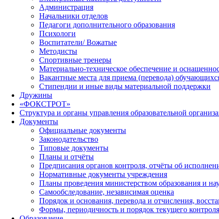
Администрация
Начальники отделов
Педагоги дополнительного образования
Психологи
Воспитатели/ Вожатые
Методисты
Спортивные тренеры
Материально-техническое обеспечение и оснащеннос
Вакантные места для приема (перевода) обучающихс
Стипендии и иные виды материальной поддержки
Дружины
«ФОКСТРОТ»
Структура и органы управления образовательной организ
Документы
Официальные документы
Законодательство
Типовые документы
Планы и отчёты
Предписания органов контроля, отчёты об исполне
Нормативные документы учреждения
Планы проведения министерством образования и на
Самообследование, независимая оценка
Порядок и основания, перевода и отчисления, восс
Формы, периодичность и порядок текущего контроля
Образование