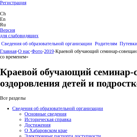
Регистрация
Ch
En
Ru
Версия
для слабовидящих
Сведения об образовательной организации
Родителям
Путевк
Главная
·
О нас
·
Фото
·
2019
·
Краевой обучающий семинар-совещание
со временем»
Краевой обучающий семинар-со
оздоровления детей и подрост
Все разделы
Сведения об образовательной организации
Основные сведения
Историческая справка
Достижения
О Хабаровском крае
Электронные паспорта доступности