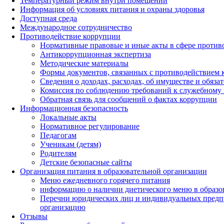
Температурный режим внутри помещений
Информация об условиях питания и охраны здоровья
Доступная среда
Международное сотрудничество
Противодействие коррупции
Нормативные правовые и иные акты в сфере против
Антикоррупционная экспертиза
Методические материалы
Формы документов, связанных с противодействием к
Сведения о доходах, расходах, об имуществе и обяза
Комиссия по соблюдению требований к служебному 
Обратная связь для сообщений о фактах коррупции
Информационная безопасность
Локальные акты
Нормативное регулирование
Педагогам
Ученикам (детям)
Родителям
Детские безопасные сайты
Организация питания в образовательной организации
Меню ежедневного горячего питания
информацию о наличии диетического меню в образо
Перечни юридических лиц и индивидуальных предп
организацию
Отзывы