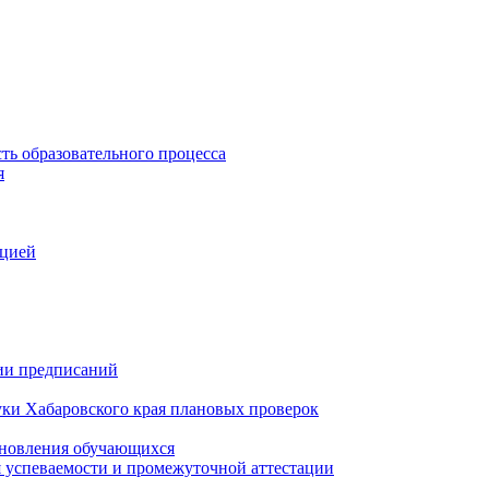
ть образовательного процесса
я
ацией
нии предписаний
уки Хабаровского края плановых проверок
тановления обучающихся
 успеваемости и промежуточной аттестации