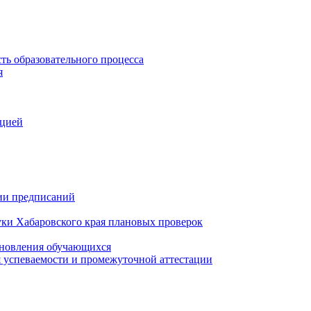
ть образовательного процесса
я
ацией
нии предписаний
уки Хабаровского края плановых проверок
тановления обучающихся
 успеваемости и промежуточной аттестации