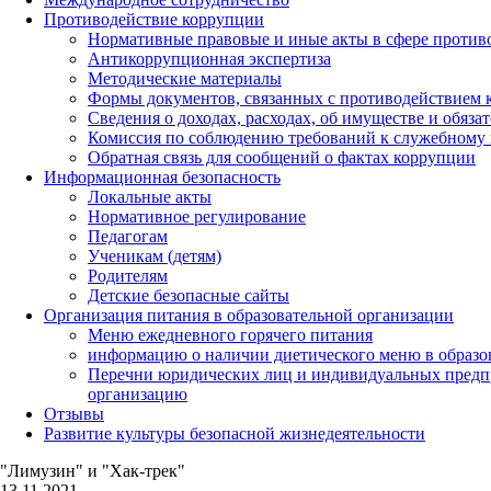
Противодействие коррупции
Нормативные правовые и иные акты в сфере против
Антикоррупционная экспертиза
Методические материалы
Формы документов, связанных с противодействием к
Сведения о доходах, расходах, об имуществе и обяза
Комиссия по соблюдению требований к служебному 
Обратная связь для сообщений о фактах коррупции
Информационная безопасность
Локальные акты
Нормативное регулирование
Педагогам
Ученикам (детям)
Родителям
Детские безопасные сайты
Организация питания в образовательной организации
Меню ежедневного горячего питания
информацию о наличии диетического меню в образо
Перечни юридических лиц и индивидуальных предп
организацию
Отзывы
Развитие культуры безопасной жизнедеятельности
"Лимузин" и "Хак-трек"
13.11.2021