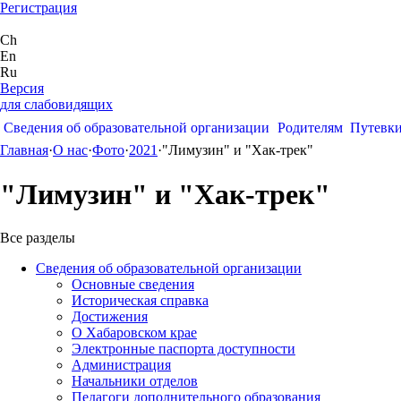
Регистрация
Ch
En
Ru
Версия
для слабовидящих
Сведения об образовательной организации
Родителям
Путевк
Главная
·
О нас
·
Фото
·
2021
·
"Лимузин" и "Хак-трек"
"Лимузин" и "Хак-трек"
Все разделы
Сведения об образовательной организации
Основные сведения
Историческая справка
Достижения
О Хабаровском крае
Электронные паспорта доступности
Администрация
Начальники отделов
Педагоги дополнительного образования