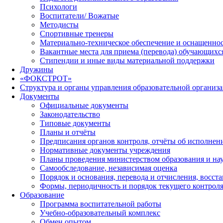
Психологи
Воспитатели/ Вожатые
Методисты
Спортивные тренеры
Материально-техническое обеспечение и оснащеннос
Вакантные места для приема (перевода) обучающихс
Стипендии и иные виды материальной поддержки
Дружины
«ФОКСТРОТ»
Структура и органы управления образовательной организ
Документы
Официальные документы
Законодательство
Типовые документы
Планы и отчёты
Предписания органов контроля, отчёты об исполне
Нормативные документы учреждения
Планы проведения министерством образования и на
Самообследование, независимая оценка
Порядок и основания, перевода и отчисления, восс
Формы, периодичность и порядок текущего контроля
Образование
Программа воспитательной работы
Учебно-образовательный комплекс
Обмен опытом