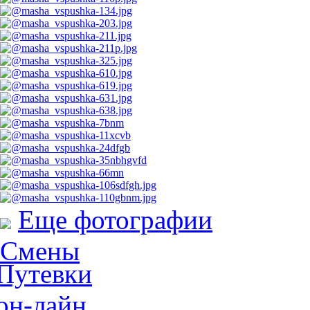
Еще фотографии
Смены
Путевки
он-лайн