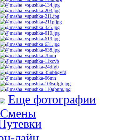
Еще фотографии
Смены
Путевки
он-лайн