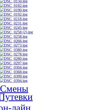
Смены
Путевки
он-лайн