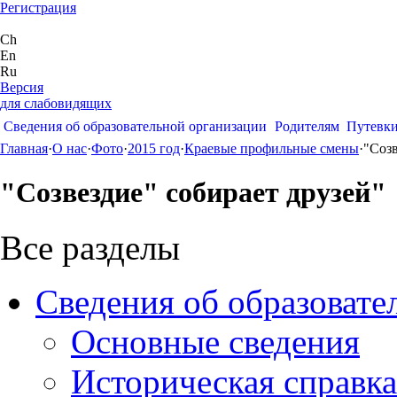
Регистрация
Ch
En
Ru
Версия
для слабовидящих
Сведения об образовательной организации
Родителям
Путевк
Главная
·
О нас
·
Фото
·
2015 год
·
Краевые профильные смены
·
"Созв
"Созвездие" собирает друзей"
Все разделы
Сведения об образовате
Основные сведения
Историческая справка