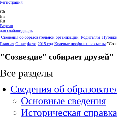
Регистрация
Ch
En
Ru
Версия
для слабовидящих
Сведения об образовательной организации
Родителям
Путевк
Главная
·
О нас
·
Фото
·
2015 год
·
Краевые профильные смены
·
"Созв
"Созвездие" собирает друзей"
Все разделы
Сведения об образовате
Основные сведения
Историческая справка