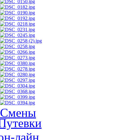
Смены
Путевки
он-лайн