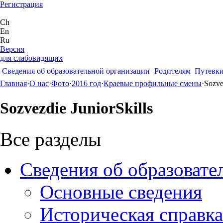
Регистрация
Ch
En
Ru
Версия
для слабовидящих
Сведения об образовательной организации
Родителям
Путевк
Главная
·
О нас
·
Фото
·
2016 год
·
Краевые профильные смены
·
Sozve
Sozvezdie JuniorSkills
Все разделы
Сведения об образовате
Основные сведения
Историческая справка