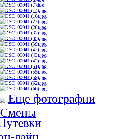
Еще фотографии
Смены
Путевки
он-лайн