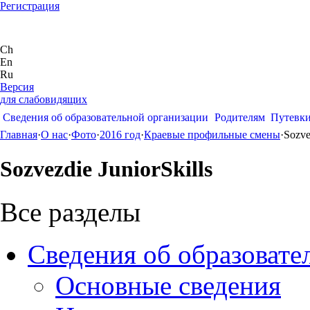
Регистрация
Ch
En
Ru
Версия
для слабовидящих
Сведения об образовательной организации
Родителям
Путевк
Главная
·
О нас
·
Фото
·
2016 год
·
Краевые профильные смены
·
Sozve
Sozvezdie JuniorSkills
Все разделы
Сведения об образовате
Основные сведения