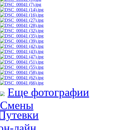
Еще фотографии
Смены
Путевки
он-лайн