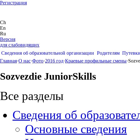
Регистрация
Ch
En
Ru
Версия
для слабовидящих
Сведения об образовательной организации
Родителям
Путевк
Главная
·
О нас
·
Фото
·
2016 год
·
Краевые профильные смены
·
Sozve
Sozvezdie JuniorSkills
Все разделы
Сведения об образовате
Основные сведения