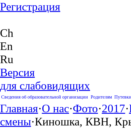
Регистрация
Ch
En
Ru
Версия
для слабовидящих
Сведения об образовательной организации
Родителям
Путевк
Главная
·
О нас
·
Фото
·
2017
·
смены
·
Киношка, КВН, Кр