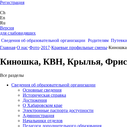
Регистрация
Ch
En
Ru
Версия
для слабовидящих
Сведения об образовательной организации
Родителям
Путевк
Главная
·
О нас
·
Фото
·
2017
·
Краевые профильные смены
·
Киношка,
Киношка, КВН, Крылья, Фрис
Все разделы
Сведения об образовательной организации
Основные сведения
Историческая справка
Достижения
О Хабаровском крае
Электронные паспорта доступности
Администрация
Начальники отделов
Педагоги дополнительного образования