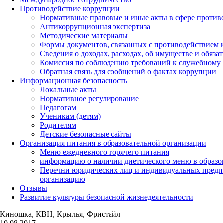
Противодействие коррупции
Нормативные правовые и иные акты в сфере против
Антикоррупционная экспертиза
Методические материалы
Формы документов, связанных с противодействием к
Сведения о доходах, расходах, об имуществе и обяза
Комиссия по соблюдению требований к служебному 
Обратная связь для сообщений о фактах коррупции
Информационная безопасность
Локальные акты
Нормативное регулирование
Педагогам
Ученикам (детям)
Родителям
Детские безопасные сайты
Организация питания в образовательной организации
Меню ежедневного горячего питания
информацию о наличии диетического меню в образо
Перечни юридических лиц и индивидуальных предп
организацию
Отзывы
Развитие культуры безопасной жизнедеятельности
Киношка, КВН, Крылья, Фристайл
10.08.2017