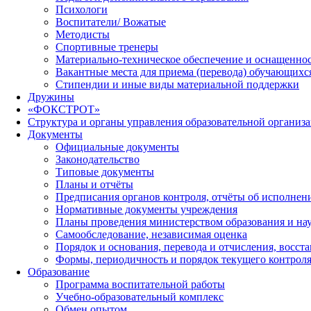
Психологи
Воспитатели/ Вожатые
Методисты
Спортивные тренеры
Материально-техническое обеспечение и оснащеннос
Вакантные места для приема (перевода) обучающихс
Стипендии и иные виды материальной поддержки
Дружины
«ФОКСТРОТ»
Структура и органы управления образовательной организ
Документы
Официальные документы
Законодательство
Типовые документы
Планы и отчёты
Предписания органов контроля, отчёты об исполне
Нормативные документы учреждения
Планы проведения министерством образования и на
Самообследование, независимая оценка
Порядок и основания, перевода и отчисления, восс
Формы, периодичность и порядок текущего контроля
Образование
Программа воспитательной работы
Учебно-образовательный комплекс
Обмен опытом