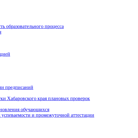
ть образовательного процесса
я
ацией
нии предписаний
уки Хабаровского края плановых проверок
тановления обучающихся
 успеваемости и промежуточной аттестации