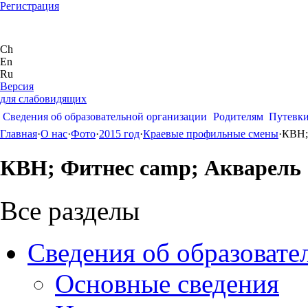
Регистрация
Ch
En
Ru
Версия
для слабовидящих
Сведения об образовательной организации
Родителям
Путевк
Главная
·
О нас
·
Фото
·
2015 год
·
Краевые профильные смены
·
КВН;
КВН; Фитнес camp; Акварель
Все разделы
Сведения об образовате
Основные сведения