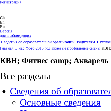
Регистрация
Ch
En
Ru
Версия
для слабовидящих
Сведения об образовательной организации
Родителям
Путевк
Главная
·
О нас
·
Фото
·
2015 год
·
Краевые профильные смены
·
КВН;
КВН; Фитнес camp; Акварель
Все разделы
Сведения об образовате
Основные сведения