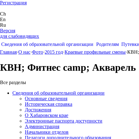
Регистрация
Ch
En
Ru
Версия
для слабовидящих
Сведения об образовательной организации
Родителям
Путевк
Главная
·
О нас
·
Фото
·
2015 год
·
Краевые профильные смены
·
КВН;
КВН; Фитнес camp; Акварель
Все разделы
Сведения об образовательной организации
Основные сведения
Историческая справка
Достижения
О Хабаровском крае
Электронные паспорта доступности
Администрация
Начальники отделов
Педагоги дополнительного образования