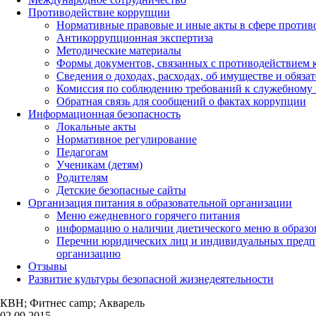
Противодействие коррупции
Нормативные правовые и иные акты в сфере против
Антикоррупционная экспертиза
Методические материалы
Формы документов, связанных с противодействием к
Сведения о доходах, расходах, об имуществе и обяза
Комиссия по соблюдению требований к служебному 
Обратная связь для сообщений о фактах коррупции
Информационная безопасность
Локальные акты
Нормативное регулирование
Педагогам
Ученикам (детям)
Родителям
Детские безопасные сайты
Организация питания в образовательной организации
Меню ежедневного горячего питания
информацию о наличии диетического меню в образо
Перечни юридических лиц и индивидуальных предп
организацию
Отзывы
Развитие культуры безопасной жизнедеятельности
КВН; Фитнес camp; Акварель
02.09.2015