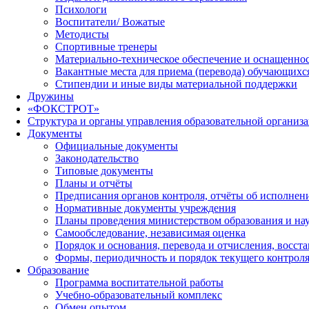
Психологи
Воспитатели/ Вожатые
Методисты
Спортивные тренеры
Материально-техническое обеспечение и оснащеннос
Вакантные места для приема (перевода) обучающихс
Стипендии и иные виды материальной поддержки
Дружины
«ФОКСТРОТ»
Структура и органы управления образовательной организ
Документы
Официальные документы
Законодательство
Типовые документы
Планы и отчёты
Предписания органов контроля, отчёты об исполне
Нормативные документы учреждения
Планы проведения министерством образования и на
Самообследование, независимая оценка
Порядок и основания, перевода и отчисления, восс
Формы, периодичность и порядок текущего контроля
Образование
Программа воспитательной работы
Учебно-образовательный комплекс
Обмен опытом