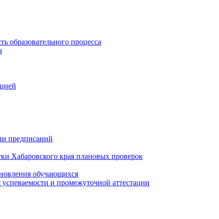
ть образовательного процесса
я
ацией
нии предписаний
уки Хабаровского края плановых проверок
тановления обучающихся
 успеваемости и промежуточной аттестации