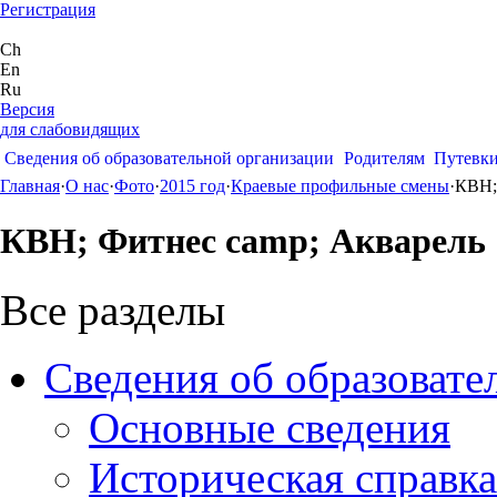
Регистрация
Ch
En
Ru
Версия
для слабовидящих
Сведения об образовательной организации
Родителям
Путевк
Главная
·
О нас
·
Фото
·
2015 год
·
Краевые профильные смены
·
КВН;
КВН; Фитнес camp; Акварель
Все разделы
Сведения об образовате
Основные сведения
Историческая справка