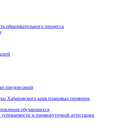
ть образовательного процесса
я
ацией
нии предписаний
уки Хабаровского края плановых проверок
тановления обучающихся
 успеваемости и промежуточной аттестации