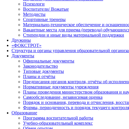
Психологи
Воспитатели/ Вожатые
Методисты
Спортивные тренеры
Материально-техническое обеспечение и оснащеннос
Вакантные места для приема (перевода) обучающихс
Стипендии и иные виды материальной поддержки
Дружины
«ФОКСТРОТ»
Структура и органы управления образовательной организ
Документы
Официальные документы
Законодательство
Типовые документы
Планы и отчёты
Предписания органов контроля, отчёты об исполне
Нормативные документы учреждения
Планы проведения министерством образования и на
Самообследование, независимая оценка
Порядок и основания, перевода и отчисления, восс
Формы, периодичность и порядок текущего контроля
Образование
Программа воспитательной работы
Учебно-образовательный комплекс
Обмен опытом