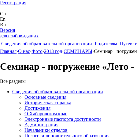
Регистрация
Ch
En
Ru
Версия
для слабовидящих
Сведения об образовательной организации
Родителям
Путевк
Главная
·
О нас
·
Фото
·
2013 год
·
СЕМИНАРЫ
·
Семинар - погружен
Семинар - погружение «Лето -
Все разделы
Сведения об образовательной организации
Основные сведения
Историческая справка
Достижения
О Хабаровском крае
Электронные паспорта доступности
Администрация
Начальники отделов
Педагоги дополнительного образования