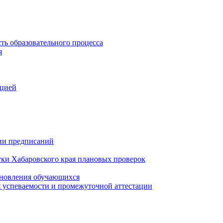
ть образовательного процесса
я
ацией
нии предписаний
уки Хабаровского края плановых проверок
тановления обучающихся
 успеваемости и промежуточной аттестации