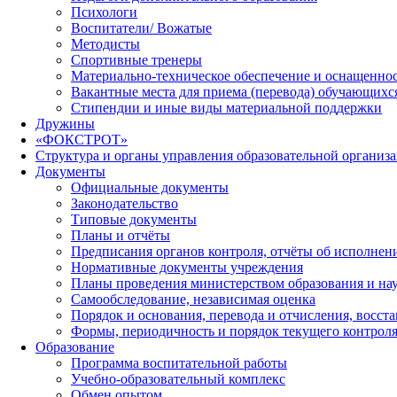
Психологи
Воспитатели/ Вожатые
Методисты
Спортивные тренеры
Материально-техническое обеспечение и оснащеннос
Вакантные места для приема (перевода) обучающихс
Стипендии и иные виды материальной поддержки
Дружины
«ФОКСТРОТ»
Структура и органы управления образовательной организ
Документы
Официальные документы
Законодательство
Типовые документы
Планы и отчёты
Предписания органов контроля, отчёты об исполне
Нормативные документы учреждения
Планы проведения министерством образования и на
Самообследование, независимая оценка
Порядок и основания, перевода и отчисления, восс
Формы, периодичность и порядок текущего контроля
Образование
Программа воспитательной работы
Учебно-образовательный комплекс
Обмен опытом