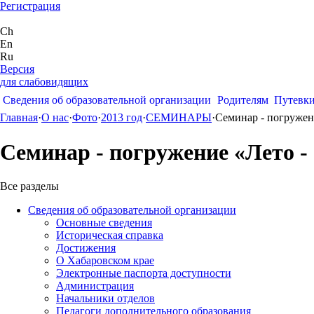
Регистрация
Ch
En
Ru
Версия
для слабовидящих
Сведения об образовательной организации
Родителям
Путевк
Главная
·
О нас
·
Фото
·
2013 год
·
СЕМИНАРЫ
·
Семинар - погружен
Семинар - погружение «Лето -
Все разделы
Сведения об образовательной организации
Основные сведения
Историческая справка
Достижения
О Хабаровском крае
Электронные паспорта доступности
Администрация
Начальники отделов
Педагоги дополнительного образования