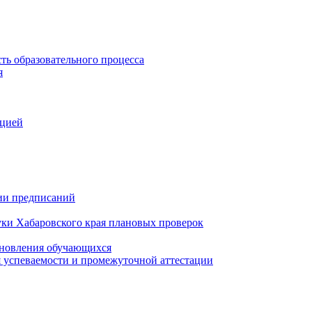
ть образовательного процесса
я
ацией
нии предписаний
уки Хабаровского края плановых проверок
тановления обучающихся
 успеваемости и промежуточной аттестации