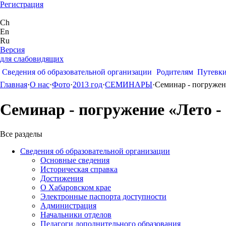
Регистрация
Ch
En
Ru
Версия
для слабовидящих
Сведения об образовательной организации
Родителям
Путевк
Главная
·
О нас
·
Фото
·
2013 год
·
СЕМИНАРЫ
·
Семинар - погружен
Семинар - погружение «Лето -
Все разделы
Сведения об образовательной организации
Основные сведения
Историческая справка
Достижения
О Хабаровском крае
Электронные паспорта доступности
Администрация
Начальники отделов
Педагоги дополнительного образования