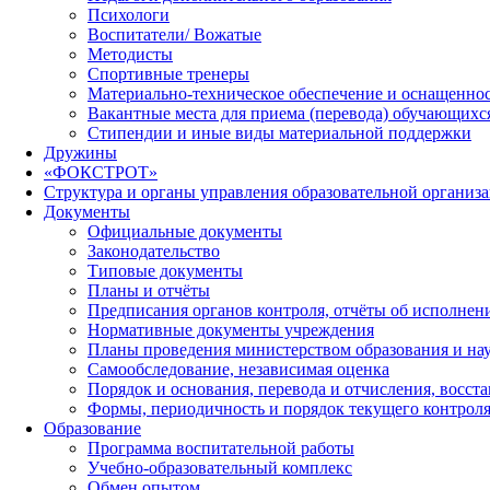
Психологи
Воспитатели/ Вожатые
Методисты
Спортивные тренеры
Материально-техническое обеспечение и оснащеннос
Вакантные места для приема (перевода) обучающихс
Стипендии и иные виды материальной поддержки
Дружины
«ФОКСТРОТ»
Структура и органы управления образовательной организ
Документы
Официальные документы
Законодательство
Типовые документы
Планы и отчёты
Предписания органов контроля, отчёты об исполне
Нормативные документы учреждения
Планы проведения министерством образования и на
Самообследование, независимая оценка
Порядок и основания, перевода и отчисления, восс
Формы, периодичность и порядок текущего контроля
Образование
Программа воспитательной работы
Учебно-образовательный комплекс
Обмен опытом