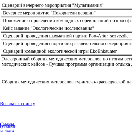
Сценарий вечернего мероприятия "Мультимания"
Вечернее мероприятие "Покорители вершин"
Положение о проведении командных соревнований по кроссф
Кейс задание "Экологические исследования"
Сценарий проведения шахматной партии Port-Artur_sozvezdie
Сценарий проведения спортивно-развлекательного мероприят
Сценарий командной экологической игры EkoEnkaunter
Электронный сборник методических материалов по итогам реги
методических кейсов «Лучшая программа организации отдыха д
Сборник методических материалов туристско-краеведческой н
Возврат к списку
Смены
Путевки
он-лайн